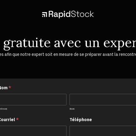
 gratuite avec un expe
es afin que notre expert soit en mesure de se préparer avant la rencontr
Consulting-
Nom
*
FR
Prénom
Nom
rénom
Nom
Courriel
*
Téléphone