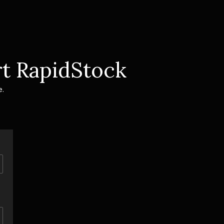
rt RapidStock
e.