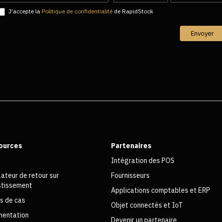
FR
J'accepte la
Politique de confidentialité
de RapidStock
Envoyer
ources
Partenaires
Intégration des POS
lateur de retour sur
Fournisseurs
estissement
Applications comptables et ERP
s de cas
Objet connectés et IoT
entation
Devenir un partenaire