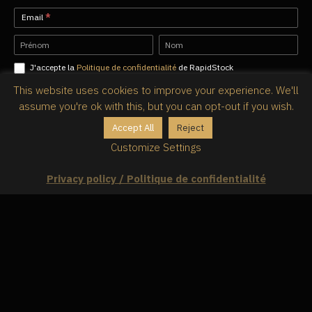
Newsletter-
Email
*
FR
Name
Name
J'accepte la
Politique de confidentialité
de RapidStock
This website uses cookies to improve your experience. We'll
Envoyer
assume you're ok with this, but you can opt-out if you wish.
Accept All
Reject
Customize Settings
Privacy policy / Politique de confidentialité
Solutions par type d'entreprise
Application d'inventaire pour bars et restaurants
Application d'inventaire pour franchises et chaînes de
restaurants
Application d'inventaire d'évènement
Application de gestion des stocks pour la transformation