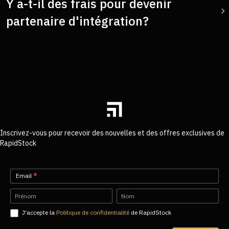
Y a-t-il des frais pour devenir
partenaire d'intégration?
Inscrivez-vous pour recevoir des nouvelles et des offres exclusives de
RapidStock
Newsletter-
Email
*
FR
Name
Name
J'accepte la
Politique de confidentialité
de RapidStock