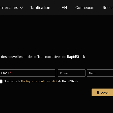
artenaires
Tarification
Connexion
Ress
r des nouvelles et des offres exclusives de RapidStock
Newsletter-
Name
Name
Email
*
FR
J'accepte la
Politique de confidentialité
de RapidStock
Envoyer