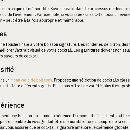
un nom unique et mémorable. Soyez créatif dans le processus de dénomina
te ou de l’événement. Par exemple, si vous créez un cocktail pour un év
er » peut être à la fois approprié et mémorable.
res
une touche finale à votre boisson signature. Des rondelles de citron, des
liorer l’attrait visuel de votre cocktail. Les garnitures doivent non se
s saveurs du cocktail.
sifié
ans un
menu varié de boissons
. Proposez une sélection de cocktails classi
satisfaire différents goûts. Plus vous offrez de variété, plus il est pro
périence
ement une boisson ; c’est une expérience. Du moment où un client voit le 
upe, l’ensemble du voyage doit être mémorable. Tenez compte de la conce
ur vous assurer que le cocktail signature améliore l’expérience globale.