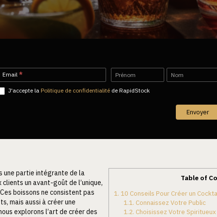
Newsletter-
Name
Name
Email
*
FR
J'accepte la
Politique de confidentialité
de RapidStock
Envoyer
 une partie intégrante de la
Table of C
clients un avant-goût de l’unique,
. Ces boissons ne consistent pas
1.
10 Conseils Pour Créer un Cocktai
s, mais aussi à créer une
1.1.
Connaissez Votre Public
nous explorons l’art de créer des
1.2.
Choisissez Votre Spiritueux