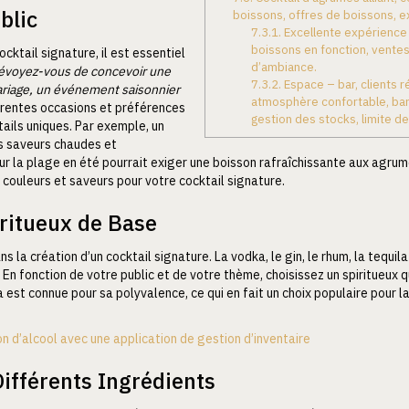
blic
boissons, offres de boissons, e
7.3.1.
Excellente expérience 
boissons en fonction, ventes 
ktail signature, il est essentiel
d’ambiance.
évoyez-vous de concevoir une
7.3.2.
Espace – bar, clients 
ariage, un événement saisonnier
atmosphère confortable, bari
rentes occasions et préférences
gestion des stocks, limite de
tails uniques. Par exemple, un
s saveurs chaudes et
sur la plage en été pourrait exiger une boisson rafraîchissante aux agru
, couleurs et saveurs pour votre cocktail signature.
iritueux de Base
ns la création d’un cocktail signature. La vodka, le gin, le rhum, la tequil
. En fonction de votre public et de votre thème, choisissez un spiritueux
a est connue pour sa polyvalence, ce qui en fait un choix populaire pour
n d’alcool avec une application de gestion d’inventaire
ifférents Ingrédients