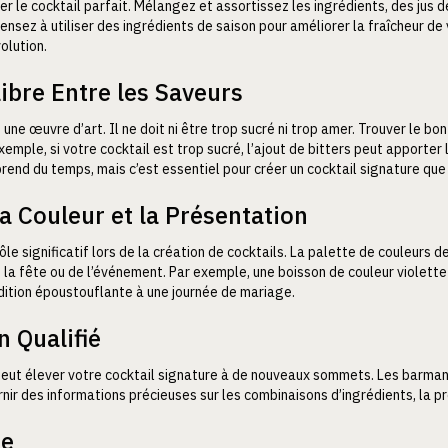
er le cocktail parfait. Mélangez et assortissez les ingrédients, des jus de
Pensez à utiliser des ingrédients de saison pour améliorer la fraîcheur de
olution.
ibre Entre les Saveurs
une œuvre d’art. Il ne doit ni être trop sucré ni trop amer. Trouver le bon
xemple, si votre cocktail est trop sucré, l’ajout de bitters peut apporter 
rend du temps, mais c’est essentiel pour créer un cocktail signature que
la Couleur et la Présentation
ôle significatif lors de la création de cocktails. La palette de couleurs 
e la fête ou de l’événement. Par exemple, une boisson de couleur violette
dition époustouflante à une journée de mariage.
 Qualifié
eut élever votre cocktail signature à de nouveaux sommets. Les barmans
nir des informations précieuses sur les combinaisons d’ingrédients, la pr
ue