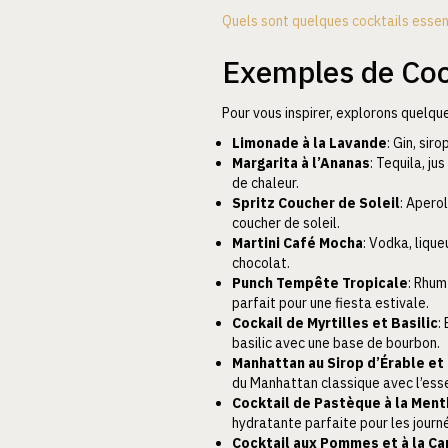
Quels sont quelques cocktails esse
Exemples de Coc
Pour vous inspirer, explorons quelqu
Limonade à la Lavande
: Gin, sir
Margarita à l’Ananas
: Tequila, j
de chaleur.
Spritz Coucher de Soleil
: Apero
coucher de soleil.
Martini Café Mocha
: Vodka, lique
chocolat.
Punch Tempête Tropicale
: Rhum
parfait pour une fiesta estivale.
Cockail de Myrtilles et Basilic
:
basilic avec une base de bourbon.
Manhattan au Sirop d’Érable et
du Manhattan classique avec l’esse
Cocktail de Pastèque à la Men
hydratante parfaite pour les journ
Cocktail aux Pommes et à la Ca