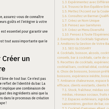
1.3.
Expérimentez avec Différen
1.4.
Trouvez le Bon Équilibre Ent
1.5.
Mettez l’Accent sur la Coule
1.6.
Consultez un Barman Qualifi
re, assurez-vous de connaître
1.7.
Créez un Nom Unique
leurs goûts et l’intégrer à votre
1.8.
Pensez aux Garnitures
1.9.
Créez un Menu Diversifié
est essentiel pour garantir une
1.10.
Pensez à Toute l’Expérien
2.
Exemples de Cocktails Signature
est tout aussi importante que le
3.
Améliorez la Gestion de Votre Ba
3.1.
SEO GLOSSARY
4.
Cocktails, boisson, alcools, cockt
 Créer un
conseils, bar à cocktails, carte de c
5.
Recettes de cocktails, expérienc
re
cocktail bars, cocktail idéal, cocktai
6.
Choix de boissons, boisson préfé
boissons, expérience inédite, bois
l’âme de tout bar. Ce n’est pas
7.
Ambiance chaleureuse, espace b
 reflet de l’identité du bar. La
efficace, clients existants, clients f
it implique une combinaison de
7.1.
Stock, fraîcheur, médias soc
uat des ingrédients ainsi que la
médias, réseaux sociaux, fruits 
ns dans le processus de création
7.2.
Espaces extérieurs, ingrédie
ape !
saisonnières, gestion de bar, coc
7.3.
Cocktail d’agrumes alliant, c