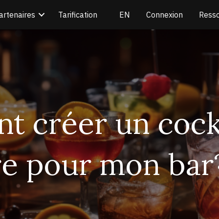
artenaires
Tarification
Connexion
Ress
 créer un cock
re pour mon bar