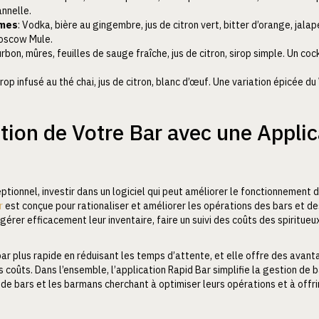
nnelle.
umes
: Vodka, bière au gingembre, jus de citron vert, bitter d’orange, jal
oscow Mule.
urbon, mûres, feuilles de sauge fraîche, jus de citron, sirop simple. Un co
sirop infusé au thé chai, jus de citron, blanc d’œuf. Une variation épicée 
tion de Votre Bar avec une Applic
ptionnel, investir dans un logiciel qui peut améliorer le fonctionnement
r
est conçue pour rationaliser et améliorer les opérations des bars et d
t gérer efficacement leur inventaire, faire un suivi des coûts des spirit
 bar plus rapide en réduisant les temps d’attente, et elle offre des avant
coûts. Dans l’ensemble, l’application Rapid Bar simplifie la gestion de bar
 de bars et les barmans cherchant à optimiser leurs opérations et à offri