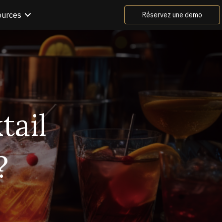
ources
Réservez une demo
tail
?