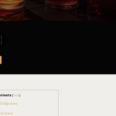
ontents
[
hide
]
l Signature
 de Base