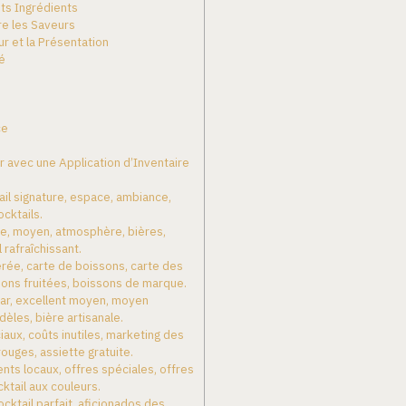
ts Ingrédients
re les Saveurs
ur et la Présentation
é
ce
r avec une Application d’Inventaire
ail signature, espace, ambiance,
ocktails.
e, moyen, atmosphère, bières,
l rafraîchissant.
rée, carte de boissons, carte des
sons fruitées, boissons de marque.
ar, excellent moyen, moyen
idèles, bière artisanale.
iaux, coûts inutiles, marketing des
rouges, assiette gratuite.
nts locaux, offres spéciales, offres
ktail aux couleurs.
ocktail parfait, aficionados des