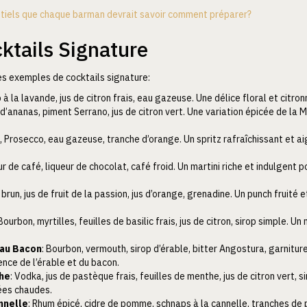
ntiels que chaque barman devrait savoir comment préparer?
ktails Signature
es exemples de cocktails signature:
op à la lavande, jus de citron frais, eau gazeuse. Une délice floral et citron
us d’ananas, piment Serrano, jus de citron vert. Une variation épicée de l
l, Prosecco, eau gazeuse, tranche d’orange. Un spritz rafraîchissant et 
ur de café, liqueur de chocolat, café froid. Un martini riche et indulgent
 brun, jus de fruit de la passion, jus d’orange, grenadine. Un punch fruité
 Bourbon, myrtilles, feuilles de basilic frais, jus de citron, sirop simple. 
 au Bacon
: Bourbon, vermouth, sirop d’érable, bitter Angostura, garnitu
nce de l’érable et du bacon.
the
: Vodka, jus de pastèque frais, feuilles de menthe, jus de citron vert, 
ées chaudes.
nnelle
: Rhum épicé, cidre de pomme, schnaps à la cannelle, tranches de