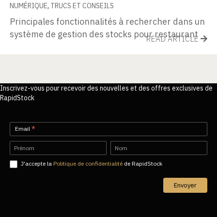
NUMÉRIQUE
,
TRUCS ET CONSEILS
Principales fonctionnalités à rechercher dans un
système de gestion des stocks pour restaurant
READ ARTICLE
Inscrivez-vous pour recevoir des nouvelles et des offres exclusives de
RapidStock
Newsletter-
Email
*
FR
Name
Name
J'accepte la
Politique de confidentialité
de RapidStock
Envoyer