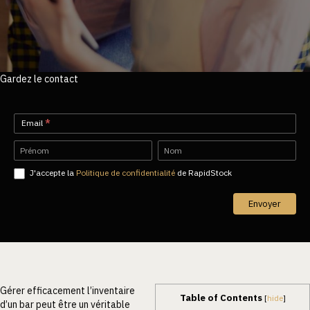
Gardez le contact
Newsletter-
Email
*
FR
Name
Name
J'accepte la
Politique de confidentialité
de RapidStock
Envoyer
Gérer efficacement l’inventaire
Table of Contents
[
hide
]
d’un bar peut être un véritable