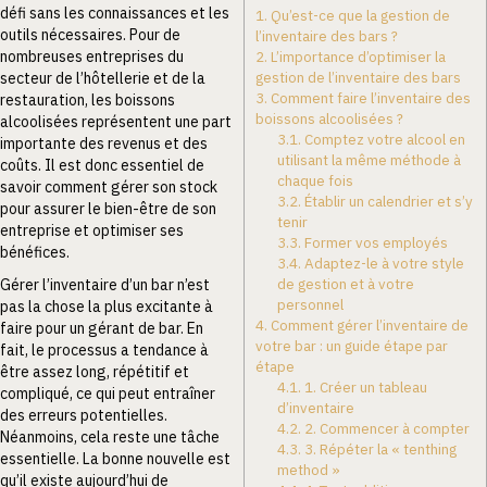
défi sans les connaissances et les
1.
Qu’est-ce que la gestion de
outils nécessaires. Pour de
l’inventaire des bars ?
nombreuses entreprises du
2.
L’importance d’optimiser la
gestion de l’inventaire des bars
secteur de l’hôtellerie et de la
3.
Comment faire l’inventaire des
restauration, les boissons
boissons alcoolisées ?
alcoolisées représentent une part
3.1.
Comptez votre alcool en
importante des revenus et des
utilisant la même méthode à
coûts. Il est donc essentiel de
chaque fois
savoir comment gérer son stock
3.2.
Établir un calendrier et s’y
pour assurer le bien-être de son
tenir
entreprise et optimiser ses
3.3.
Former vos employés
bénéfices.
3.4.
Adaptez-le à votre style
de gestion et à votre
Gérer l’inventaire d’un bar n’est
personnel
pas la chose la plus excitante à
4.
Comment gérer l’inventaire de
faire pour un gérant de bar. En
votre bar : un guide étape par
fait, le processus a tendance à
étape
être assez long, répétitif et
4.1.
1. Créer un tableau
compliqué, ce qui peut entraîner
d’inventaire
des erreurs potentielles.
4.2.
2. Commencer à compter
Néanmoins, cela reste une tâche
4.3.
3. Répéter la « tenthing
essentielle. La bonne nouvelle est
method »
qu’il existe aujourd’hui de