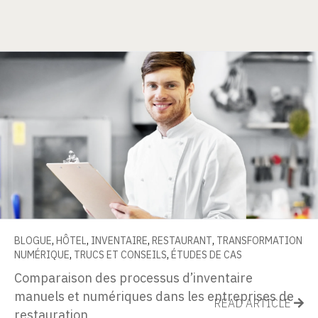
BLOGUE
,
HÔTEL
,
INVENTAIRE
,
RESTAURANT
,
TRANSFORMATION
NUMÉRIQUE
,
TRUCS ET CONSEILS
,
ÉTUDES DE CAS
Comparaison des processus d’inventaire
manuels et numériques dans les entreprises de
READ ARTICLE
restauration