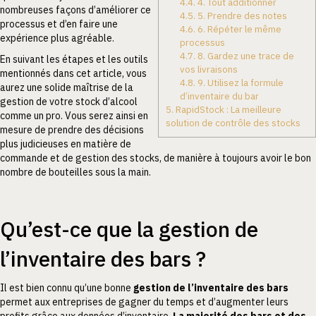
4.4.
4. Tout additionner
nombreuses façons d’améliorer ce
4.5.
5. Prendre des notes
processus et d’en faire une
4.6.
6. Répéter le même
expérience plus agréable.
processus
4.7.
8. Gardez une trace de
En suivant les étapes et les outils
vos livraisons
mentionnés dans cet article, vous
4.8.
9. Utilisez la formule
aurez une solide maîtrise de la
d’inventaire du bar
gestion de votre stock d’alcool
5.
RapidStock : La meilleure
comme un pro. Vous serez ainsi en
solution de contrôle des stocks
mesure de prendre des décisions
plus judicieuses en matière de
commande et de gestion des stocks, de manière à toujours avoir le bon
nombre de bouteilles sous la main.
Qu’est-ce que la gestion de
l’inventaire des bars ?
Il est bien connu qu’une bonne
gestion de l’inventaire des bars
permet aux entreprises de gagner du temps et d’augmenter leurs
profits grâce aux données d’inventaire.
La majorité des bars et des