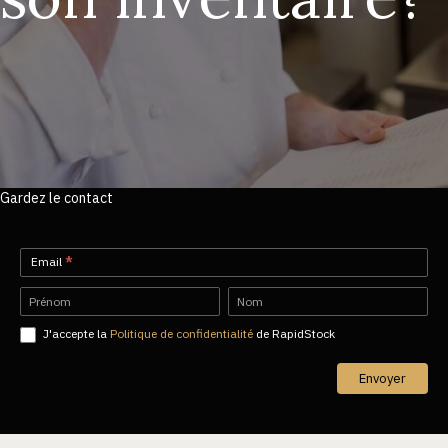
Gardez le contact
Newsletter-
Email
*
FR
Name
Name
J'accepte la
Politique de confidentialité
de RapidStock
Envoyer