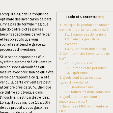
Lorsqu’il s’agit de la fréquence
Table of Contents
[
hide
]
optimale des inventaires de bars,
il n’y a pas de formule magique.
1.
Pourquoi la gestion des stocks
Elle doit être dictée par les
est-elle importante dans un bar?
besoins spécifiques de votre bar
1.1.
Économisez de l’argent
1.2.
Évitez le gaspillage
et les objectifs que vous
excessif
souhaitez atteindre grâce au
1.3.
Ajustement des stocks
processus d’inventaire.
2.
Comment faire l’inventaire d’un
Si un bar ne dispose pas d’un
bar?
système automatisé d’inventaire
2.1.
Soyez cohérent
des boissons alcoolisées qui
2.2.
Formez votre personnel
mesure avec précision ce qui a été
2.3.
Expérience
versé par rapport à ce qui a été
3.
Quels sont les principaux
vendu, la perte d’inventaire peut
types d’inventaire?
3.1.
Hebdomadaire
atteindre près de 20 %. Bien que
3.2.
Toutes les deux semaines
ce chiffre soit typique dans
4.
Quelle option convient le
l’industrie, il est loin d’être idéal.
mieux à votre bar?
Lorsqu’il vous manque 15 à 20%
5.
Inventaire FIFO vs. Inventaire
de vos produits, vous gaspillez
LIFO
beaucoup de capital.