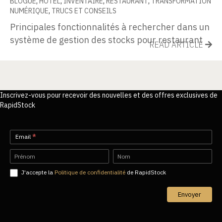
BLOGUE
,
HÔTEL
,
INVENTAIRE
,
RESTAURANT
,
TRANSFORMATION
NUMÉRIQUE
,
TRUCS ET CONSEILS
Principales fonctionnalités à rechercher dans un
système de gestion des stocks pour restaurant
READ ARTICLE
Inscrivez-vous pour recevoir des nouvelles et des offres exclusives de
RapidStock
Newsletter-
Email
*
FR
Name
Name
J'accepte la
Politique de confidentialité
de RapidStock
Envoyer