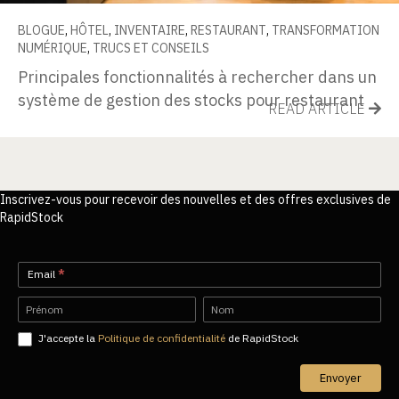
BLOGUE
,
HÔTEL
,
INVENTAIRE
,
RESTAURANT
,
TRANSFORMATION
NUMÉRIQUE
,
TRUCS ET CONSEILS
Principales fonctionnalités à rechercher dans un
système de gestion des stocks pour restaurant
READ ARTICLE
Inscrivez-vous pour recevoir des nouvelles et des offres exclusives de
RapidStock
Newsletter-
Email
*
FR
Name
Name
J'accepte la
Politique de confidentialité
de RapidStock
Envoyer