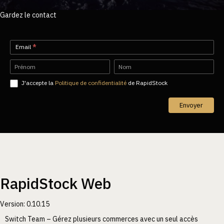
Gardez le contact
Newsletter-
Email
*
FR
Name
Name
J'accepte la
Politique de confidentialité
de RapidStock
Envoyer
RapidStock Web
Version: 0.10.15
Switch Team – Gérez plusieurs commerces avec un seul accès