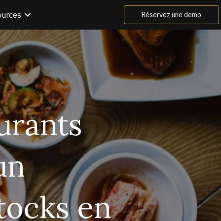
ources
Réservez une demo
urants
un
stocks en