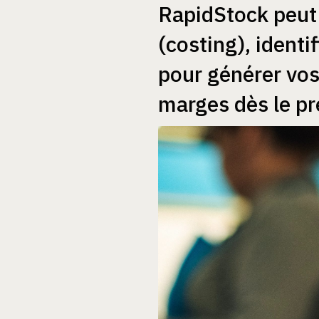
RapidStock peut 
(costing), identi
pour générer vo
marges dès le pr