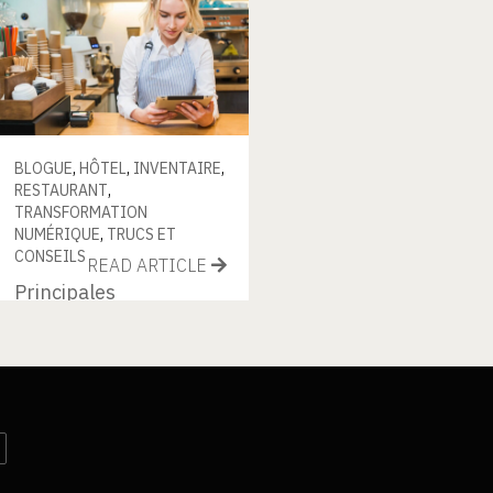
BLOGUE
,
HÔTEL
,
INVENTAIRE
,
RESTAURANT
,
TRANSFORMATION
NUMÉRIQUE
,
TRUCS ET
CONSEILS
READ ARTICLE
Principales
fonctionnalités à
rechercher dans un
système de gestion
des stocks pour
restaurant