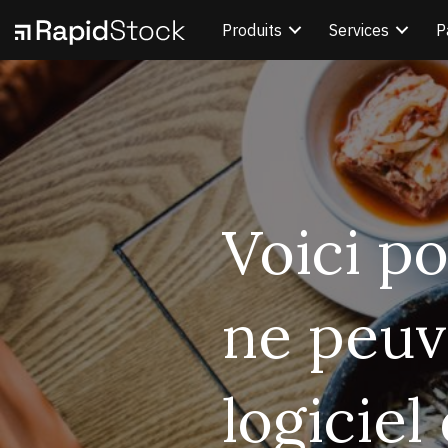
Produits
Services
P
Voici po
ne peuv
logiciel