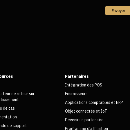
Envoyer
ources
Partenaires
Intégration des POS
lateur de retour sur
Fournisseurs
estissement
Applications comptables et ERP
s de cas
Objet connectés et IoT
entation
Devenir un partenaire
de de support
Programme d'affiliation