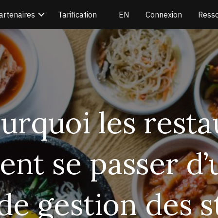
artenaires
Tarification
Connexion
Ress
urquoi les resta
ent se passer d’
 de gestion des 