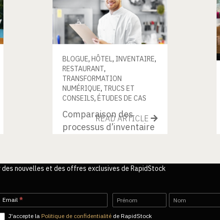
BLOGUE
,
HÔTEL
,
INVENTAIRE
,
RESTAURANT
,
TRANSFORMATION
NUMÉRIQUE
,
TRUCS ET
CONSEILS
,
ÉTUDES DE CAS
Comparaison des
READ ARTICLE
processus d’inventaire
manuels et
numériques dans les
entreprises de
r des nouvelles et des offres exclusives de RapidStock
restauration
Newsletter-
Name
Name
Email
*
FR
J'accepte la
Politique de confidentialité
de RapidStock