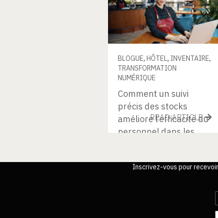
BLOGUE
,
HÔTEL
,
INVENTAIRE
,
TRANSFORMATION
NUMÉRIQUE
Comment un suivi
précis des stocks
READ ARTICLE
améliore l’efficacité du
personnel dans les
restaurants
Inscrivez-vous pour recevoi