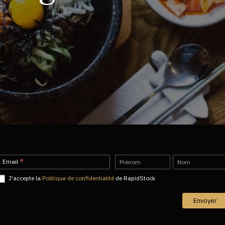
Newsletter-
Name
Name
Email
*
FR
J'accepte la
Politique de confidentialité
de RapidStock
Envoyer