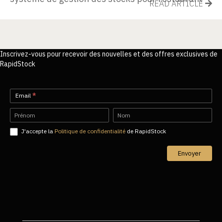
READ ARTICLE
Inscrivez-vous pour recevoir des nouvelles et des offres exclusives de
RapidStock
Newsletter-
Email
*
FR
Name
Name
J'accepte la
Politique de confidentialité
de RapidStock
Envoyer