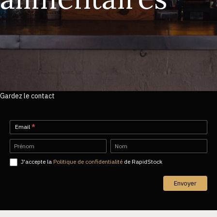
Gardez le contact
Newsletter-
Email
*
FR
Name
Name
J'accepte la
Politique de confidentialité
de RapidStock
Envoyer