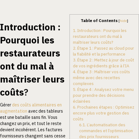
Table of Contents
[
hide
]
Introduction :
1.
Introduction : Pourquoi les
restaurateurs ont du mal à
Pourquoi les
maîtriser leurs coûts?
2.
Étape 1 : Passez au cloud pour
restaurateurs
la fiabilité et la performance
3.
Étape 2 : Mettez à jour de coût
ont du mal à
de vos ingrédients grâce à l’IA
4.
Étape 3 : Maîtriser vos coûts
maîtriser leurs
même avec des recettes
complexes
coûts
?
5.
Étape 4 : Analysez votre menu
pour prendre des décisions
éclairées
Gérer
des coûts alimentaires en
6.
Prochaines étapes : Optimisez
augmentation
avec des tableurs
encore plus votre gestion des
est une bataille sans fin. Vous
coûts
changez un prix, et tout le reste
6.1.
L’automatisation des
devient incohérent. Les factures
commandes et l’optimisation
fournisseurs changent sans cesse
des prix fournisseurs